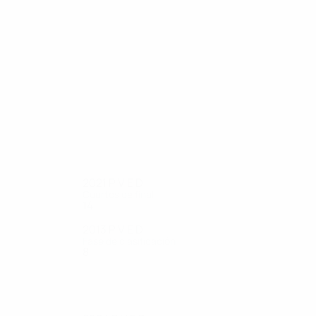
18
17
Leko
Hodža
2021
P
V
E
D
Cuartos de final
14
7
2
5
2013
P
V
E
D
Fase de clasificación
8
2
1
5