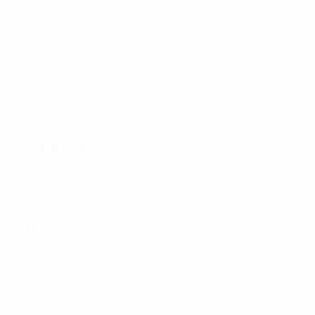
22
22
Ivanušec
Moro
Partidos jugados
Década de 2020
2027
P
V
E
D
2025
P
V
E
D
Fase de clasificación
Play-off
8
4
1
0
12
7
2
3
2010
2019
P
V
E
D
2017
P
V
E
D
Fase de grupos - fase final
Fase de clasific
13
8
2
3
10
6
2
2
2011
P
V
E
D
Play-off
10
5
2
3
2000