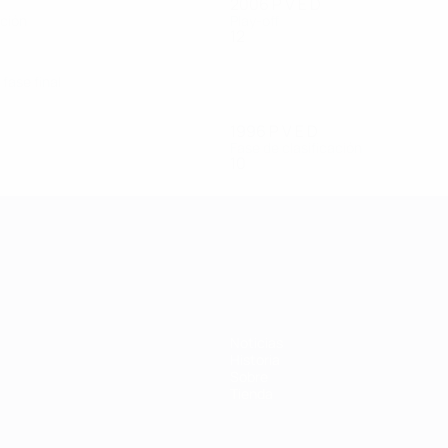
2006
P
V
E
D
ación
Play-off
12
8
1
3
fase final
1996
P
V
E
D
Fase de clasificación
10
5
2
3
 de la UEFA
Noticias
Historia
Sobre
Tienda