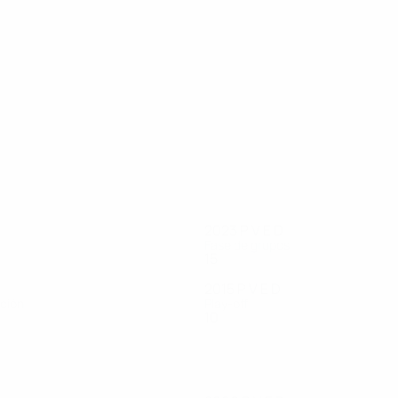
18
18
Vidović
Šutalo
2023
P
V
E
D
Fase de grupos
15
8
3
4
2015
P
V
E
D
ación
Play-off
10
6
1
3