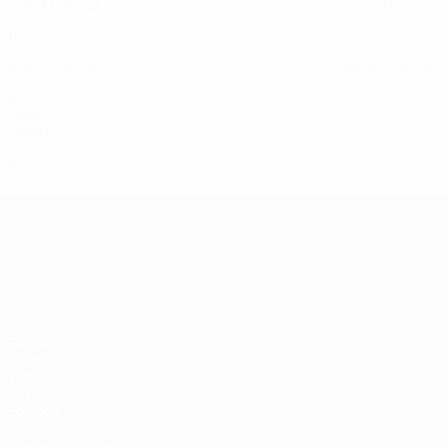
2009
P
V
E
D
2007
P
V
E
D
Fase de clasificación
Fase de clasific
10
7
1
2
2
0
0
2
2002
P
V
E
D
2000
P
V
E
D
Play-off
Fase de grupos - 
8
3
4
1
13
7
3
3
1990
1998
P
V
E
D
Fase de clasificación
8
4
0
4
Campeonato de Europa Sub-21
Partidos
Grupos
Vídeos
Datos
Equipos