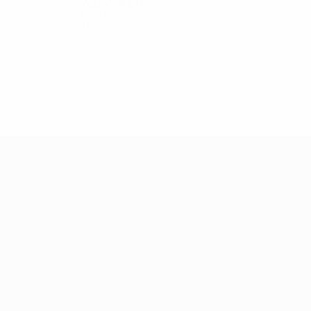
2004
P
V
E
D
Fase de grupos - fase final
11
4
3
4