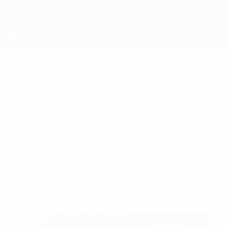
Saltar
al
contenido
principal
Campeonato de Europa Sub-21 de la UEFA
Alemania cumple con lo
justo
lunes, 22 de junio de 2009
por Álvaro Macho
Alemania - Inglaterra 1-1
Logró el punto que necesitaba ante un
conjunto inglés ya clasificado. Con este
resultado España dice adiós al torneo.