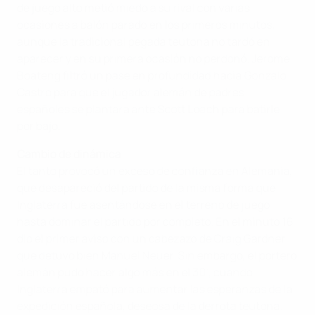
de juego alto metió miedo a su rival con varias
ocasiones a balón parado en los primeros minutos,
aunque la tradicional pegada teutona no tardó en
aparecer y en su primera ocasión no perdonó. Jerome
Boateng filtró un pase en profundidad hacia Gonzalo
Castro para que el jugador alemán de padres
españoles se plantara ante Scott Loach para batirle
por bajo.
Cambio de dinámica
El tanto provocó un exceso de confianza en Alemania,
que desapareció del partido de la misma forma que
Inglaterra fue asentándose en el terreno de juego
hasta dominar el partido por completo. En el minuto 16
dio el primer aviso con un cabezazo de Craig Gardner
que detuvo bien Manuel Neuer. Sin embargo, el portero
alemán pudo hacer algo más en el 30', cuando
Inglaterra empató para aumentar las esperanzas de la
expedición española, deseosa de la derrota teutona.