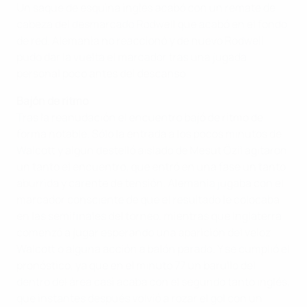
Un saque de esquina inglés acabó con un remate de
cabeza del desmarcado Rodwell que acabó en el fondo
de red. Alemania no reaccionó y de nuevo Rodwell
pudo dar la vuelta el marcador tras una jugada
personal poco antes del descanso.
Bajón de ritmo
Tras la reanudación el encuentro bajó de ritmo de
forma notable. Sólo la entrada a los pocos minutos de
Walcott y algún destelló aislado de Mesut Özil agitaron
un tanto el encuentro, que entró en una fase un tanto
aburrida y carente de tensión. Alemania jugaba con el
marcador consciente de que el resultado le colocaba
en las semifinales del torneo, mientras que Inglaterra
comenzó a jugar esperando una aparición del veloz
Walcott o alguna acción a balón parado. Y se cumplió el
pronóstico, ya que en el minuto 77 un barullo del
dentro del área casi acaba con el segundo tanto inglés,
que instantes después volvió a rozar el gol con un