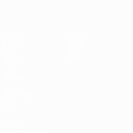
Campeonato de Europa Sub-21
Partidos
Noticias
Grupos
Historia
Vídeos
Sobre
Datos
Tienda
Equipos
VISITE
TAMBIÉN
UEFA.com
Fundación de la
UEFA
Tienda
Privacidad
Términos y condiciones