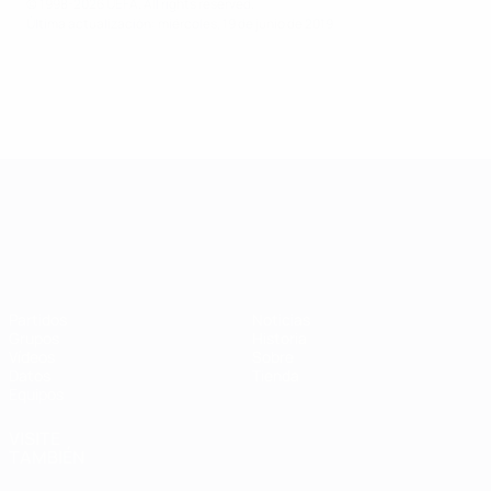
© 1998-2026 UEFA. All rights reserved.
Última actualización: miércoles, 19 de junio de 2019
Campeonato de Europa Sub-21
Partidos
Noticias
Grupos
Historia
Vídeos
Sobre
Datos
Tienda
Equipos
VISITE
TAMBIÉN