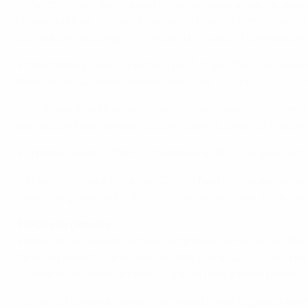
• Marco Verratti saltó desde el banquillo para marcar su pr
Holanda el 6 de febrero. Alessandro Florenzi también salt
los debutantes Daley Blind y Ola John fueron titulares co
• Strootman jugó en la victoria por 3-0 del PSV Eindhoven
Wijnaldum quedándose en el banquillo. La pareja sí jugo e
• Cristiano Biraghi debutó con el FC Internazionale Milano
partido en el que también estuvo Luuk de Jong. John estuvo
• El padre de Blind, Danny, capitaneó al AFC Ajax que ganó
• El seleccionador holandés Cor Pot fue técnico asistente
resultado global de 2-1 ante el Udinese Calcio en los octa
Tandas de penaltis
• Italia ganó una semifinal en la tanda de penaltis, en 199
tanda de penaltis de la final de 1996 y después superó a Po
España en la tanda de penaltis tras la final a doble partido 
• La única tanda de penaltis en la que ha participado Holan