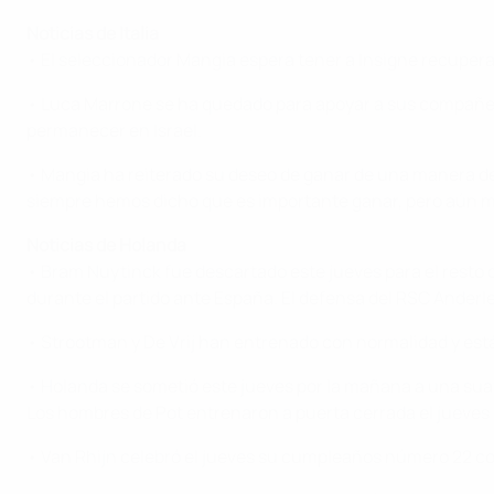
Noticias de Italia
• El seleccionador Mangia espera tener a Insigne recuperado
• Luca Marrone se ha quedado para apoyar a sus compañeros
permanecer en Israel.
• Mangia ha reiterado su deseo de ganar de una manera de
siempre hemos dicho que es importante ganar, pero aún más
Noticias de Holanda
• Bram Nuytinck fue descartado este jueves para el resto
durante el partido ante España. El defensa del RSC Anderle
• Strootman y De Vrij han entrenado con normalidad y están
• Holanda se sometió este jueves por la mañana a una suave
Los hombres de Pot entrenaron a puerta cerrada el jueves 
• Van Rhijn celebró el jueves su cumpleaños número 22 con