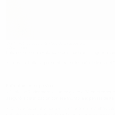
Ciro Immobile marcó ante Holanda el pasado año
©Getty Images
Italia se enfrenta a Holanda este sábado en la segunda se
• La invicta Italia llega a semifinales después de liderar 
Enfrentamientos previos
• Daniel de Ridder marcó el único gol en el 74' en el choqu
aseguró la clasificación con ese triunfo, a expensas de Ita
• Italia venció en el choque más reciente entre ambas sel
del seleccionador italiano Devis Mangia. Lorenzo Insigne abr