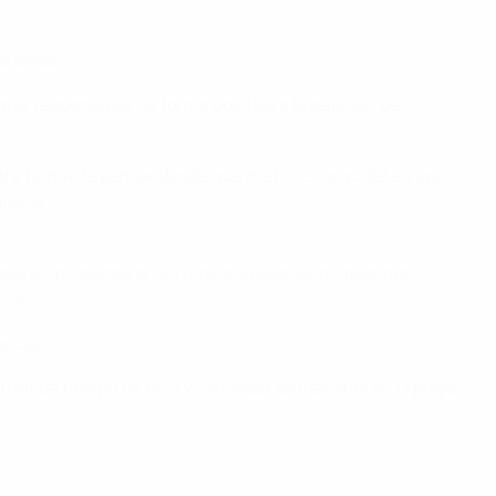
 Israel.
s, respondiese de forma positiva a la petición de
tra forma de pensar desde que me hice cargo del equipo,
liano.
se un problema en su rodilla izquierda, ocasionado
ción.
ancia.
utar de tiempo de ocio y conceder entrevistas en la playa.