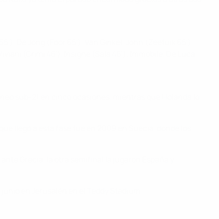
65'), De Jong (Foor 65'), Van Ginkel, John (Zeefuik 65').
Viviani (Crimi 46'), Insigne (Sala 46'); Immobile, De Luca
torneo sub-21 en cinco ocasiones, mientras que Holanda lo
 que llegó a esta fase fue en 2009 en Suecia, donde los
nte Grecia, la otra semifinal la jugaron España y
e junio en Jerusalén en el Teddy Stadium.