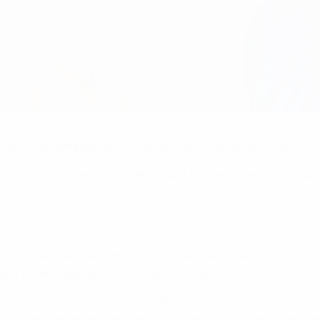
mifinal del Campeonato de Europa Sub-21 de la UEFA que se dis
el Grupo A, y se mide a una Holanda que fue segunda en el Grupo
e en el que Holanda se impuso 1-0 a Italia en el partido de la 
lia, y los de Foppe de Haan acabaron levantando el trofeo.
ecciones. Se impuso 0-3 en un amistoso disputado el 15 de ago
ió el marcador en el primer minuto de partido, y en el descanso