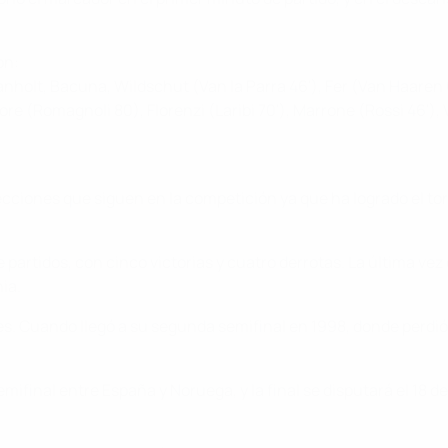
on:
 Aanholt, Bacuna, Wildschut (Van la Parra 46'), Fer (Van Haaren 
ore (Romagnoli 80), Florenzi (Laribi 70'), Marrone (Rossi 46'), 
selecciones que siguen en la competición ya que ha logrado el 
partidos, con cinco victorias y cuatro derrotas. La última vez
ia.
. Cuando llegó a su segunda semifinal en 1998, donde perdió a
mifinal entre España y Noruega, y la final se disputará el 18 d