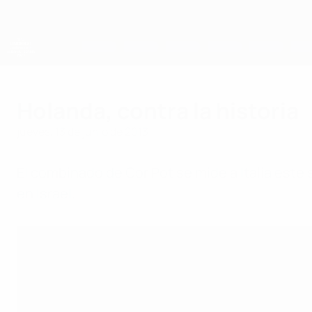
Saltar
al
contenido
principal
Campeonato de Europa Sub-21 de la UEFA
Holanda, contra la historia
jueves, 13 de junio de 2013
El combinado de Cor Pot se mide a Italia est
en Israel.