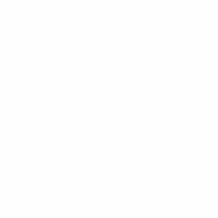
iempo de descuento en el amistoso que terminó 1-1 ante
 de Vrij, Bruno Martins Indi, Jordy Clasie, Adam Maher y
omo suplente.
FA Europa League 2012/13, con Memphis Depay y Georginio
n espectador.
a fase de grupos de la UEFA Champions League 2010/11, un
.
eón de la Copa de la UEFA con una derrota por un
eglamentario. La
azzurrini
eliminó a España por un 4-2 en la
. Aun así, su única derrota llegó con el 3-0 que le endosó
terra en las semifinales de 2007.