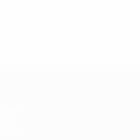
• De jugar en semifinales, Leroy Fer igualará el récord de
© 1998-2026 UEFA. All rights reserved.
Última actualización: sábado, 15 de jun
Campeonato de Europa Sub-21
Partidos
Grupos
Vídeos
Datos
Equipos