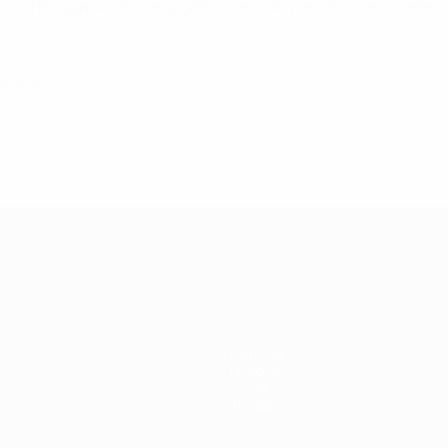
 Arnold Bruggink como el jugador con más partidos con la selec
io de 2013
 de la UEFA
Noticias
Historia
Sobre
Tienda