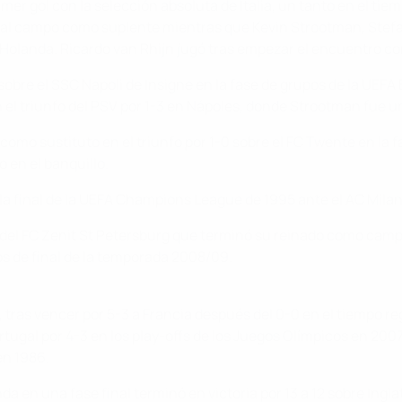
imer gol con la selección absoluta de Italia, un tanto en el t
ó al campo como suplente mientras que Kevin Strootman, Stefan
n Holanda. Ricardo van Rhijn jugó tras empezar el encuentro c
 sobre el SSC Napoli de Insigne en la fase de grupos de la UE
n el triunfo del PSV por 1-3 en Nápoles, donde Strootman fue u
 como sustituto en el triunfo por 1-0 sobre el FC Twente en l
 en el banquillo.
 la final de la UEFA Champions League de 1995 ante el AC Milan
 del FC Zenit St Petersburg que terminó su reinado como camp
vos de final de la temporada 2008/09.
4, tras vencer por 5-3 a Francia después del 0-0 en el tiempo r
rtugal por 4-3 en los play-offs de los Juegos Olímpicos en 2007
en 1986.
da en una fase final terminó en victoria por 13 a 12 sobre Ingla