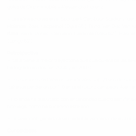
goles de Ciro Immobile y Alessandro Florenzi.
• Las alineaciones en el Sportpark Cambuur Stadium fuer
Holanda
: Zoet, Kappelhof (Dijks 46'), Blind, Van Dijk, Van
Italia
: Bardi; Donati, Capuano, Caldirola (Masi 62'), Frascat
(Longo 62').
Retrospectiva
• Italia tiene la mejor trayectoria que cualquiera de las 
ha logrado en dos (en 2006 y en 2007).
• Los números de Italia en semifinales sub-21 son de nueve 
italianos perdieron por 1-0 ante el futuro campeón, Aleman
• Holanda ha disputado con anterioridad cuatro semifinales
Noruega, como ha sucedido este año.
• La selección ganadora se medirá al vencedor de la otra se
Curiosidades