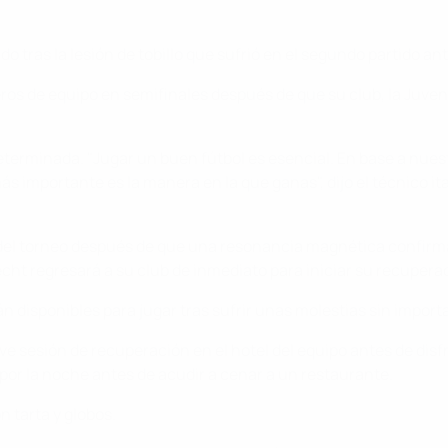
 tras la lesión de tobillo que sufrió en el segundo partido ante
 de equipo en semifinales después de que su club, la Juventu
terminada. "Jugar un buen fútbol es esencial. En base a nues
 importante es la manera en la que ganas", dijo el técnico ita
 del torneo después de que una resonancia magnética confirma
cht regresará a su club de inmediato para iniciar su recupera
 disponibles para jugar tras sufrir unas molestias sin import
 sesión de recuperación en el hotel del equipo antes de disfr
por la noche antes de acudir a cenar a un restaurante.
 tarta y globos.