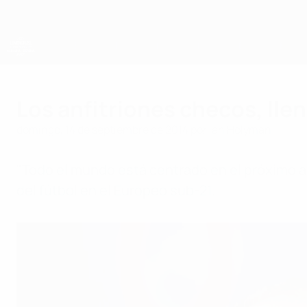
Saltar
al
contenido
principal
Campeonato de Europa Sub-21 de la UEFA
Los anfitriones checos, lle
domingo, 14 de septiembre de 2014
por Ian Holyman
"Todo el mundo está centrado en el próximo añ
del fútbol en el Europeo sub-21.