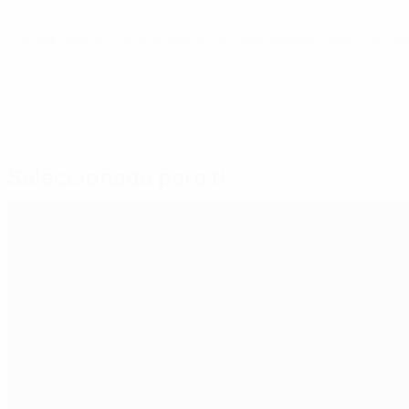
© 1998-2026 UEFA. All rights reserved.
Última actualización: jueves, 4 de juni
Seleccionado para ti