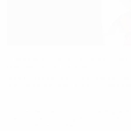
Petr Fousek en el sorteo del play-off sub-21
©Getty Images for UEFA
El Campeonato de Europa Sub-21 de la UEFA de 2015 será un
Organizador Local (LOC), Petr Fousek.
La República Checa acogerá su cuarta fase final de un torn
Letná y Stadion Eden) situadas en la preciosa capital Praga
"El concepto del torneo es tener el Grupo A en Praga, en 
daremos un buen acceso a los partidos a todos los aficion
durante el sorteo del play-off en Nyon.