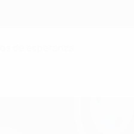
nos de esperanza
o", declaró Petr Fousek, director del Comité Org