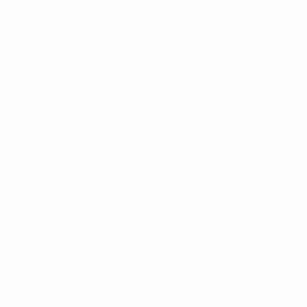
rá la lista de siete equipos que acompañarán al anfitrión en la
 ya tienen un nombre en sus países. Por ello Fousek espera una
o centrarnos en los ingresos por entradas. Luchamos por esta fi
ores de España o Italia ya juegan en sus selecciones absolutas.
 comentó Fousek.
ulso al desarrollo de sus infraestructuras futbolísticas, y las 
 sido acondicionados para asegurar un nivel de calidad superio
e ellos se han renovado y el Eden se usó para la Supercopa de 
bol (FAČR) tiene la única ambición de hacer que la fase final
amos trabajando duro dentro del LOC. Se estableció como prio
os están centrados en el próximo año".
cualquier federación de un país del tamaño de la República C
lto nivel de organización, porque esta es la cuarta fase final
l, porque los equipos clasificados serán los mejores".