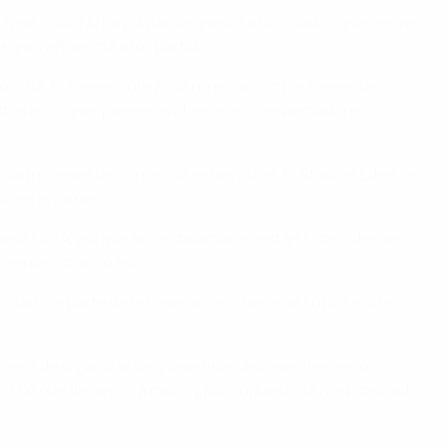
 fase final. No hay duda de que los aficionados quieren ver
 gran afluencia a los partidos.
losofía. El torneo sub-21 ya no es un simple torneo de
 Estos es lo que queremos ofrecer a los espectadores. Los
cuatro sedes del torneo ya están listas. El Stadion Eden se
r en el torneo.
la UEFA, así que las instalaciones están listas", declaró
 sea un rotundo éxito.
ridad por parte de la Federación Checa de Fútbol entre
heca de organizar una fase final. Así que ofrecemos
 UEFA que llevamos a cabo, y por supuesto la hospitalidad