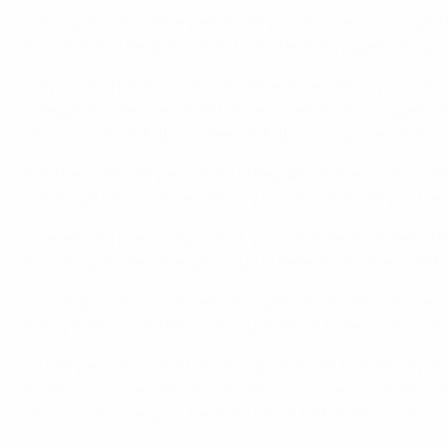
Con el play-off a doble partido del próximo mes se completa
no solo fútbol de gran calidad, sino también jugadores que
"La prioridad para nosotros es llenar los estadios y no sol
categorías inferiores. Si te fijas en Israel 2013, los jugad
checos aman el fútbol, saben de fútbol, así que vendrán",
El torneo también permitirá a la República Checa dar un imp
construyó hace solo seis años, y los otros tres campos han
"Tienen una buena capacidad, y son de buena calidad. Tres d
Fousek, que además explicó que la Federación Checa de Fút
"Desde que se nos concedió la organización del torneo est
2012 y 2015. Los estadios, las ciudades, la federación, tod
"El campeonato sub-21 es una oportunidad fantástica para 
nuestros mejores estadios, nuestras mejores ciudades, un a
checa, como siempre. También habrá fútbol del máximo nive