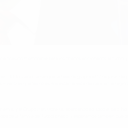
a ocasión memorable para los checos aficionados al fútbol y 
eo UEFA cuando arranque la fase de grupos el 17 de junio del 
, mientras que las otras dos están al este del país, en la reg
Bohemia, y el Grupo B en Moravia, abarcando así todo el país.
ados de la familia del fútbol checo, y esperamos también que 