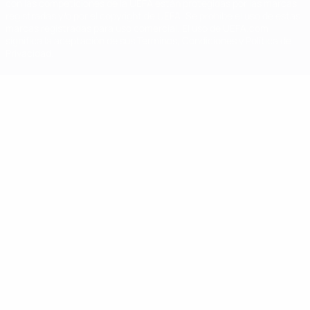
con las competiciones de la UEFA están protegidas por las marcas
registradas y/o por el copyright de UEFA. Se prohíbe el uso de estas
marcas registradas para uso comercial. El uso de UEFA.com
significa la aceptación de sus Términos, Condiciones y Política de
Privacidad.