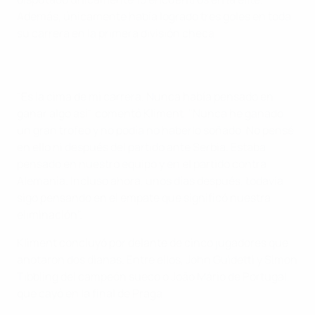
Además, únicamente había logrado tres goles en toda
su carrera en la primera división checa.
"Es la cima de mi carrera. Nunca había pensado en
ganar algo así", comentó Kliment. "Nunca he ganado
un gran trofeo y no podía no haberlo soñado. No pensé
en ello ni después del partido ante Serbia. Estaba
pensado en nuestro equipo y en el partido contra
Alemania. Incluso ahora, unos días después, todavía
sigo pensando en el empate que significó nuestra
eliminación".
Kliment concluyó por delante de cinco jugadores que
anotaron dos dianas. Entre ellos, John Guidetti y Simon
Tibbling del campeón sueco o João Mário de Portugal,
que cayó en la final de Praga.