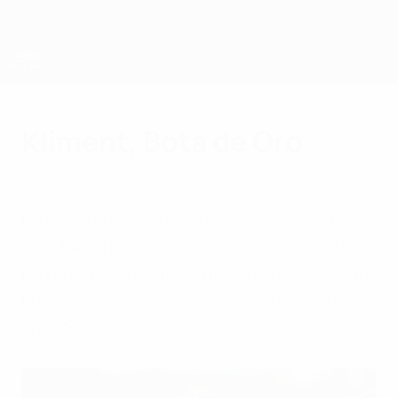
Saltar
al
contenido
principal
Campeonato de Europa Sub-21 de la UEFA
Kliment, Bota de Oro
martes, 30 de junio de 2015
por Tom Kell
El delantero de la República Checa, que
sólo había marcado tres goles en la élite,
ha terminado como el máximo goleador del
Europeo sub-21 gracias a sus tres dianas
ante Serbia.