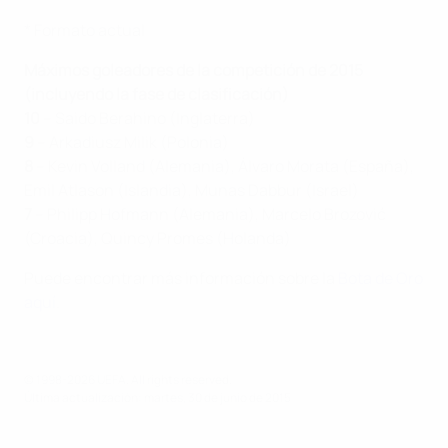
* Formato actual
Máximos goleadores de la competición de 2015
(incluyendo la fase de clasificación)
10
– Saido Berahino (Inglaterra)
9
– Arkadiusz Milik (Polonia)
8
– Kevin Volland (Alemania), Álvaro Morata (España),
Emil Atlason (Islandia), Munas Dabbur (Israel)
7
– Philipp Hofmann (Alemania), Marcelo Brozović
(Croacia), Quincy Promes (Holanda)
Puede encontrar más información sobre la
Bota de Oro
aquí
.
© 1998-2026 UEFA. All rights reserved.
Última actualización: martes, 30 de junio de 2015