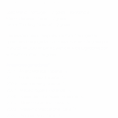
Vea de nuevo los tres goles de Kliment
João Mário (Portugal) – 2 goles, 1 asistencia
Marco Benassi (Italia) – 2 goles
Simon Tibbling (Suecia) – 2 goles
Las asistencias y, después, los minutos jugados
(premiando al jugador con mejor número de goles por
minuto) se utilizan para clasificar a los jugadores con
el mismo número de goles.
Anteriores ganadores*
2013 – Álvaro Morata, España (4)
2011 – Adrián López, España (5)
2009 – Marcus Berg, Suecia (7)
2007 – Maceo Rigters, Holanda (4)
2006 – Klaas-Jan Huntelaar, Holanda (4)
2004 – Alberto Gilardino, Italia (4)
2002 – Massimo Maccarone, Italia (3)
2000 – Andrea Pirlo, Italia (3)