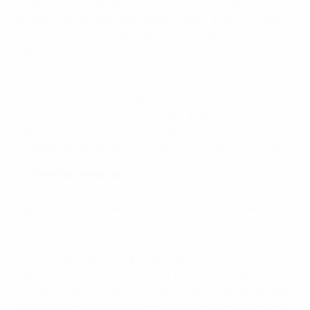
ocasiones. Sin embargo, no es inmune a la presión, y
admite que le ha llevado varias horas y algunos paseos
para poder dormir tras la derrota del sábado frente a
Italia por 1-0.
Kuntz tuvo que tirar el quinto penalti de Alemania
frente a Inglaterra en aquella noche memorable hace
21 años. "Inglaterra no solía llegar al quinto
lanzamiento. Cuando lo hicieron, me asusté. Quería
disparar por abajo, pero me salió por arriba", comentó.
4. Steve McManaman
El extremo hizo posiblemente su mejor actuación con
Inglaterra durante el torneo y estuvo a punto de asistir
para un gol de oro, pero el disparo de Darren Anderton
se marchó al palo tras el centro de McManaman.
Después de nueve temporadas en el Liverpool se
marchó de Anfield para recalar en el Real Madrid,
donde se convirtió en el primer inglés en ganar la Copa
de Europa con un club extranjero, marcando un gran