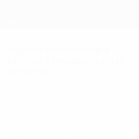
Saltar
al
contenido
principal
Campeonato de Europa Sub-21 de la UEFA
Aquella Alemania que
eliminó a Inglaterra en la
EURO 96
lunes, 26 de junio de 2017
Con el enfrentamiento de semifinales
entre Inglaterra y Alemania, echamos un
vistazo atrás cuando el seleccionador de la
'Mannschaft' Stefan Kuntz marcó en
Wembley en las semifinales de la EURO '96.