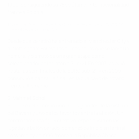
1999, consiguiendo su 78ª, y última, internacionalidad
frente a Polonia.
Vea los mejores momentos de la semifinales de la EURO'96
entre Alemania e Inglaterra
Desde que se retiró ha entrenado al Manchester City y
al Nottingham Forest, los clubes en los que se labró un
nombre, y disfrutó de una gran etapa como
seleccionador de Inglaterra Sub-21. En 2007 los guió
hasta las semifinales de la EURO sub-21, y en 2009
consiguió alcanzar la final, en la que cayó derrotado
frente a Alemania.
2. Mehmet Scholl
Scholl se retiró como uno de los grandes de la historia
del Bayern y uno de los favoritos entre la afición. Un
centrocampista ágil y creativo, especialista en las
jugadas a balón parado, comenzó de inicio en la final
de Wembley de 1996 frente a la República Checa,