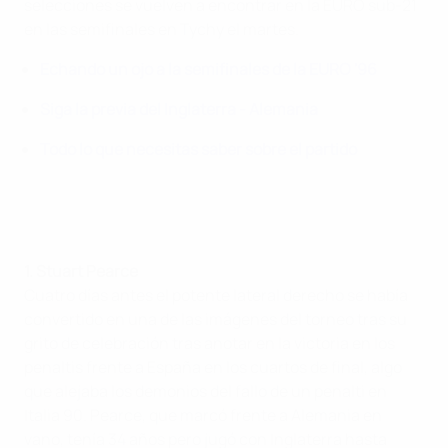
selecciones se vuelven a encontrar en la EURO sub-21
en las semifinales en Tychy el martes.
Echando un ojo a la semifinales de la EURO '96
Siga la previa del Inglaterra - Alemania
Todo lo que necesitas saber sobre el partido
1. Stuart Pearce
Cuatro días antes el potente lateral derecho se había
convertido en una de las imágenes del torneo tras su
grito de celebración tras anotar en la victoria en los
penaltis frente a España en los cuartos de final, algo
que alejaba los demonios del fallo de un penalti en
Italia 90. Pearce, que marcó frente a Alemania en
vano, tenía 34 años pero jugó con Inglaterra hasta