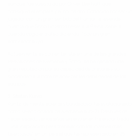
aunque fue sustituido por Oliver Bierhoff, que
consiguió el empate y el gol de oro. Conocido por ser un
jugador con un gran sentido del humor, la leyenda
cuenta que Scholl intentó besar a la Reina Isabel II
cuando cogió el trofeo diciendo: "Soy un gran
admirador suyo".
Actualmente es comentarista en una de las grandes
televisiones de Alemania y Scholl se ha ganado una
gran reputación por su capacidad de oratoria y su
sinceridad a la hora de analizar las debilidades de los
equipos.
3. Stefan Kuntz
Kuntz, de mente abierta y bondadoso, ha evolucionado
como seleccionador de Alemania sub-21. Después de
haber estado varios años sin entrenar, ha encontrado
"una inspiración para trabajar con los jóvenes más
talentosos" en un país al que ha representado en 25