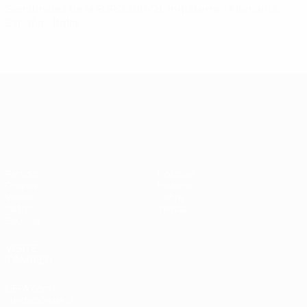
Semifinales de la EURO sub-21: Inglaterra - Alemania,
España - Italia
Campeonato de Europa Sub-21
Partidos
Noticias
Grupos
Historia
Vídeos
Sobre
Datos
Tienda
Equipos
VISITE
TAMBIÉN
UEFA.com
Fundación de la