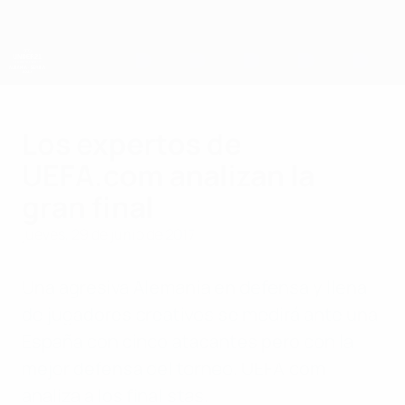
Saltar
al
contenido
principal
Campeonato de Europa Sub-21 de la UEFA
Los expertos de
UEFA.com analizan la
gran final
jueves, 29 de junio de 2017
Una agresiva Alemania en defensa y llena
de jugadores creativos se medirá ante una
España con cinco atacantes pero con la
mejor defensa del torneo. UEFA.com
analiza a los finalistas.