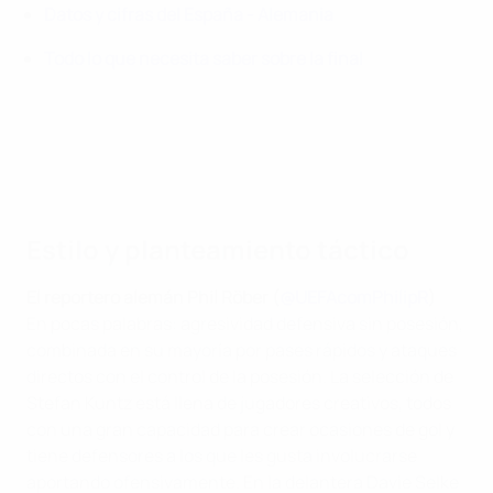
Datos y cifras del España - Alemania
Todo lo que necesita saber sobre la final
Estilo y planteamiento táctico
El reportero alemán Phil Röber (
@UEFAcomPhilipR
)
En pocas palabras: agresividad defensiva sin posesión,
combinada en su mayoría por pases rápidos y ataques
directos con el control de la posesión. La selección de
Stefan Kuntz está llena de jugadores creativos, todos
con una gran capacidad para crear ocasiones de gol y
tiene defensores a los que les gusta involucrarse
aportando ofensivamente. En la delantera Davie Selke