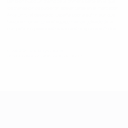
también hubo un tramo de la primera parte en la que
los transalpinos pudieron adelantarse en el marcador.
Ante un rival desatado, España podría sufrir, aunque
hasta el momento es el equipo menos goleado de la
competición pese a estos supuestos apuros sufridos.
© 1998-2026 UEFA. All rights reserved.
Última actualización: jueves, 29 de junio de 2017
Campeonato de Europa Sub-21