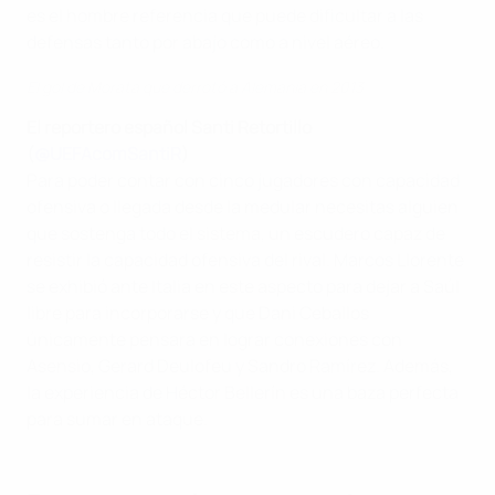
es el hombre referencia que puede dificultar a las
defensas tanto por abajo como a nivel aéreo.
El gol de Morata que derrotó a Alemania en 2013
El reportero español Santi Retortillo
(
@UEFAcomSantiR
)
Para poder contar con cinco jugadores con capacidad
ofensiva o llegada desde la medular necesitas alguien
que sostenga todo el sistema, un escudero capaz de
resistir la capacidad ofensiva del rival. Marcos Llorente
se exhibió ante Italia en este aspecto para dejar a Saúl
libre para incorporarse y que Dani Ceballos
únicamente pensara en lograr conexiones con
Asensio, Gerard Deulofeu y Sandro Ramírez. Además,
la experiencia de Héctor Bellerín es una baza perfecta
para sumar en ataque.