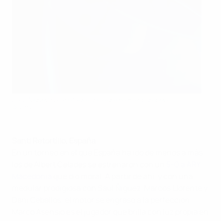
Saúl Ñíguez ha anotado cinco goles en el Europeo
©Getty Images
Santi Retortillo, España
En un torneo en el que España ha ido de menos a más,
los de Albert Celades se estrenaron con un
5-0 a ARY
Macedonia
que dio moral. A partir de ahí, y con una
medular prodigiosa con Saúl Ñíguez, Marcos Llorente y
Dani Ceballos, el motor se engrasó a la perfección.
Marco Asensio es el jugador que brilla con luz propia en