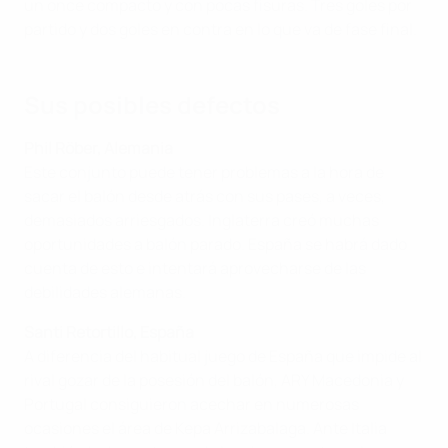
un once compacto y con pocas fisuras. Tres goles por
partido y dos goles en contra en lo que va de fase final.
Sus posibles defectos
Phil Röber, Alemania
Este conjunto puede tener problemas a la hora de
sacar el balón desde atrás con sus pases, a veces,
demasiados arriesgados. Inglaterra creó muchas
oportunidades a balón parado. España se habrá dado
cuenta de esto e intentará aprovecharse de las
debilidades alemanas.
Santi Retortillo, España
A diferencia del habitual juego de España que impide al
rival gozar de la posesión del balón, ARY Macedonia y
Portugal consiguieron acechar en numerosas
ocasiones el área de Kepa Arrizabalaga. Ante Italia