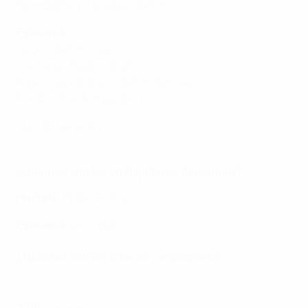
Szombathely: Haladás Stadion
Eslovenia
Celje: Stadion Celje
Liubliana: Stadion Stožice
Koper-Capodistria: Stadion Bonifika
Maribor: Stadion Ljudski vrt
Guía de las sedes
¿Quiénes son los embajadores del torneo?
Hungría
:
Péter Gulácsi
Eslovenia
:
Jan Oblak
¿Quiénes son los últimos campeones?
Cinco estrellas españolas en la sub-21