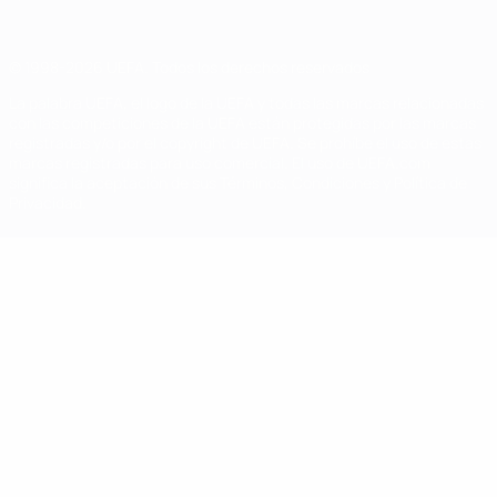
© 1998-2026 UEFA. Todos los derechos reservados
La palabra UEFA, el logo de la UEFA y todas las marcas relacionadas
con las competiciones de la UEFA están protegidas por las marcas
registradas y/o por el copyright de UEFA. Se prohíbe el uso de estas
marcas registradas para uso comercial. El uso de UEFA.com
significa la aceptación de sus Términos, Condiciones y Política de
Privacidad.