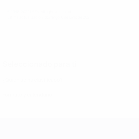
© 1998-2026 UEFA. All rights reserved.
Última actualización: domingo, 6 de junio de 2021
Seleccionado para ti
¿Quién se ha clasificado?
Formato y calendario
Campeonato de Europa Sub-21