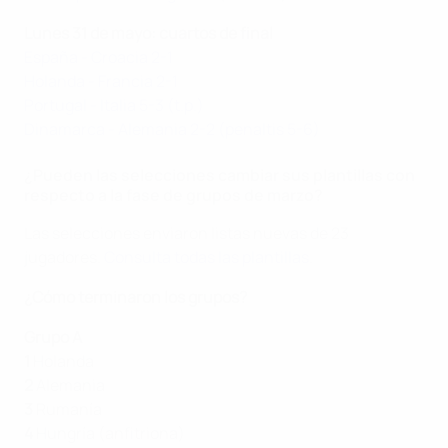
Lunes 31 de mayo: cuartos de final
España - Croacia 2-1
Holanda - Francia 2-1
Portugal - Italia 5-3 (t.p.)
Dinamarca - Alemania 2-2 (penaltis 5-6)
¿Pueden las selecciones cambiar sus plantillas con
respecto a la fase de grupos de marzo?
Las selecciones enviaron listas nuevas de 23
jugadores.
Consulta todas las plantillas
.
¿Cómo terminaron los grupos?
Grupo A
1
Holanda
2
Alemania
3
Rumanía
4
Hungría (anfitriona)