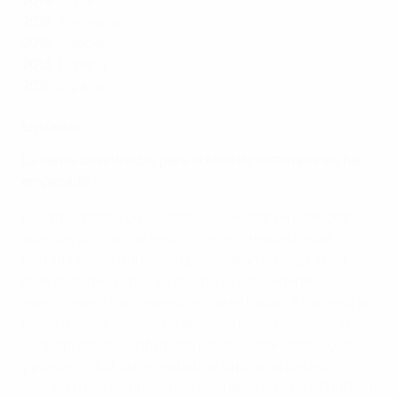
2019
: España
2017
: Alemania
2015
: Suecia
2013
: España
2011
: España
Entradas
La venta de entradas para la fase de eliminatorias ha
empezado
.
Los aficionados procedentes del extranjero tendrán
que cumplir con las restricciones y requisitos de
entrada en las fronteras que estarán en vigor en el
momento de la final, ya que no se concederán
exenciones a los poseedores de entradas. El acceso al
estadio se concederá de acuerdo con la legislación
local aplicable, confirmada por las autoridades locales
y puede incluir la necesidad de la prueba de una
vacuna o un resultado negativo de la prueba COVID-19.