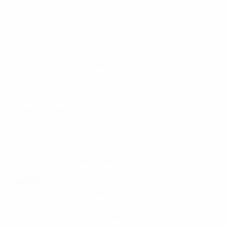
Semifinales: 3 de junio
Final: 6 de junio
¿Cómo puedo verlo?
Los operadores de Europa y de todo el mundo
retransmitieron el Campeonato de Europa Sub-21 de la
UEFA de 2021.
¿Dónde se jugó?
EURO sub-21 2021: Las ciudades anfitrionas
El torneo se celebró en Hungría y Eslovenia, con cuatro
ciudades de cada país celebrando partidos.
Hungría
Budapest: Bozsik Stadion
Győr: Gyirmóti Stadion
Székesfehérvár: Sóstói Stadion