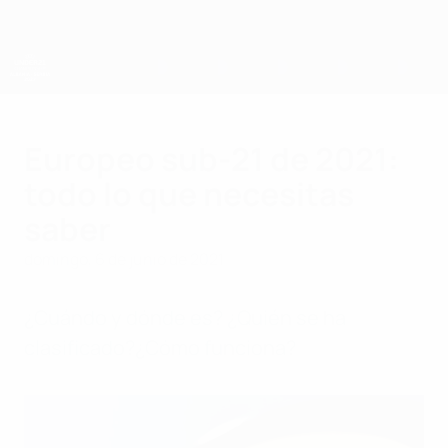
Saltar
al
contenido
principal
Campeonato de Europa Sub-21 de la UEFA
Europeo sub-21 de 2021:
todo lo que necesitas
saber
domingo, 6 de junio de 2021
¿Cuándo y dónde es? ¿Quién se ha
clasificado?¿Cómo funciona?