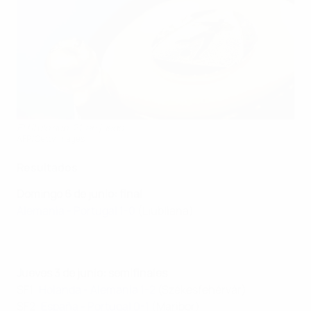
El título sub-21, en juego
AFP/Getty Images
Resultados
Domingo 6 de junio: final
Alemania - Portugal 1-0
(Liubliana)
Jueves 3 de junio: semifinales
SF1:
Holanda - Alemania 1-2
(Székesfehérvár)
SF2:
España - Portugal 0-1
(Maribor)