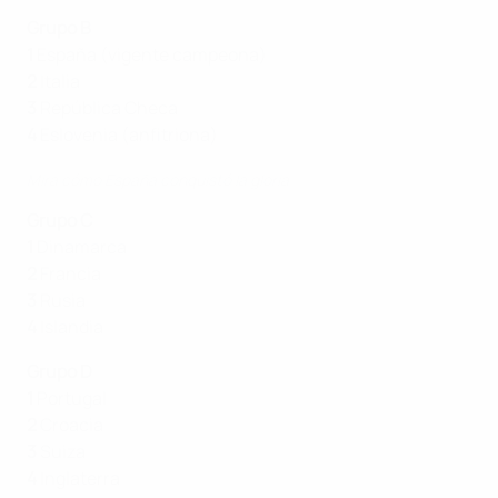
Grupo B
1
España (vigente campeona)
2
Italia
3
República Checa
4
Eslovenia (anfitriona)
Mira cómo España conquistó la gloria
Grupo C
1
Dinamarca
2
Francia
3
Rusia
4
Islandia
Grupo D
1
Portugal
2
Croacia
3
Suiza
4
Inglaterra