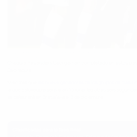
Los jugadores de Finlandia celebran su clasificación
NTB/AFP via Getty Images
Chequia, Finlandia y Georgia han completado en estos play-
Eslovaquia.
Mientras que
las nueve ganadoras de los grupos de clasifi
la que Eslovaquia será la anfitriona, las otras seis segunda
se celebrará en Bratislava el 3 de diciembre.
Clasificadas para la fase final