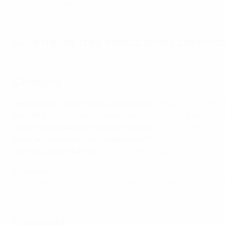
Todos los horarios HEC
Guía de las tres selecciones clasifi
Chequia
Segunda del Grupo I en la clasificación
: 8P 4V 2E 2D 13GF 
Play-offs
: victoria por 3-1 en el global contra Bélgica (0-2 
Máximos goleadores en la clasificación
: Václav Sejk (4)
Mejor actuación en un Europeo sub-21
: campeona (2002)
Último Europeo sub-21
: 2023 (fase de grupos)
¿Lo sabías?
Petr Čech fue su héroe en la tanda de penaltis de la final 
Finlandia