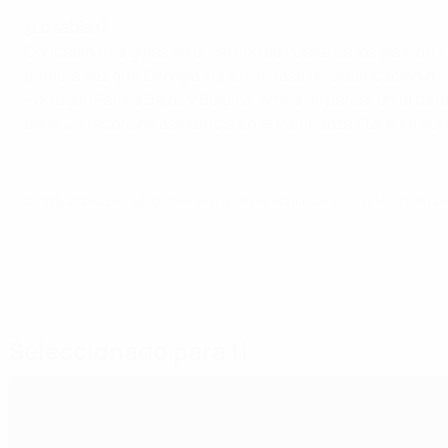
¿Lo sabías?
Concedió tres goles en el partido de vuelta de los play-offs
primera vez que Georgia supera la fase de clasificación o i
Portugal, Países Bajos y Bélgica, antes de perder en la tan
batía un récord de asistencia en el Paichadze Stadium dura
© 1998-2026 UEFA. All rights reserved.
Última actualización: martes, 19 de no
Seleccionado para ti