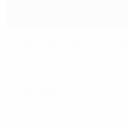
Alemania, Chequia*, Dinamarca, Eslovaquia (anfitriona), E
campeona), Rumanía y Ucrania.
*Ganadores de los play-offs
Partidos de vuelta: martes 19 de no
Chequia - Bélgica 1-1
Noruega - Finlandia 2-1
Croacia - Georgia 3-2
(t.p., global 3-3, Georgia gana 6-7 en
Partidos de ida: viernes 15 de novie
Georgia - Croacia 1-0
Finlandia - Noruega 5-1
Bélgica - Chequia 0-2