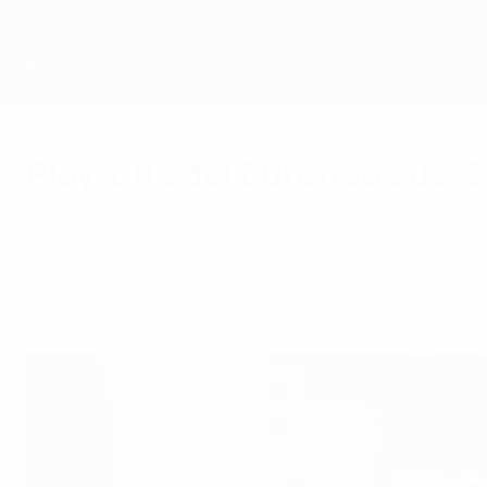
Saltar
al
contenido
principal
Campeonato de Europa Sub-21 de la UEFA
Play-offs del Europeo sub-2
martes, 19 de noviembre de 2024
Chequia y Finlandia aprovecharon al máximo su
penaltis que decidió una eliminatoria igualme