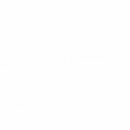
F 8GC
 en casa, 2-1 fuera)
009)
rada por Finlandia en la fase de clasificación sub-21. A conti
nlandia había accedido a la fase final).
F 10GC
en los penaltis (1-0 en casa, 3-2 t.p. fuera)
023)