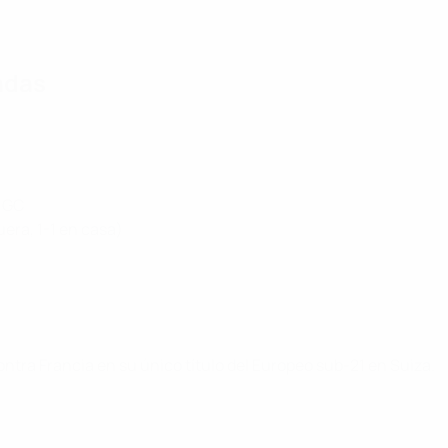
cadas
11GC
fuera, 1-1 en casa)
contra Francia en su único título del Europeo sub-21 en Suiza.