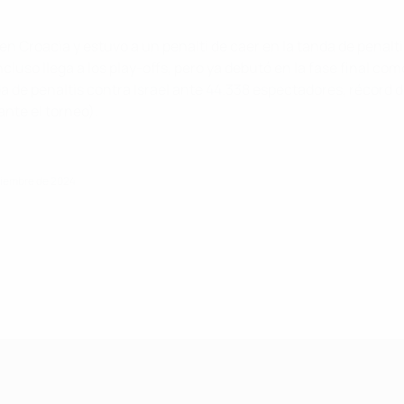
 en Croacia y estuvo a un penalti de caer en la tanda de penaltis
ncluso llega a los play-offs, pero ya debutó en la fase final c
da de penaltis contra Israel ante 44.338 espectadores, récord de
nte el torneo).
viembre de 2024