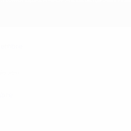
slovenia, España, Finlandia*, Francia, Georgia*, Italia, Países
viembre
 penaltis)
mbre