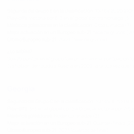
Segunda del Grupo E en la clasificación
: 10P 6V 2E 2D 21G
Play-offs
: victoria por 6-3 en el global contra Noruega (5-1
Máximos goleadores en la clasificación
: Otso Liimatta (7)
Mejor actuación en un Europeo sub-21
: fase de grupos (2
Último Europeo sub-21
: 2009 (fase de grupos)
¿Lo sabías?
Sus 20 puntos en el grupo fueron la máxima puntuación log
(ya habían derrotado a Austria en 2009, la única vez que Fi
Georgia
Segundo del Grupo C en la clasificación
: 10P 6V 1E 3D 14G
Play-offs
: 3-3 en el global contra Croacia, victoria por 7-6 
Máximos goleadores
: Nodar Lominadze (3)
Mejor actuación en un Europeo sub-21
: Quarter-finals (2
Último Europeo sub-21
: 2023 (cuartos de final)