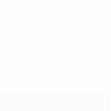
 antes de su victoria final en la muerte súbita. Esta es la
omo coanfitriona en 2023, liderando su grupo por delante de
l Europeo sub-21, en Tiflis (no era la primera vez que se