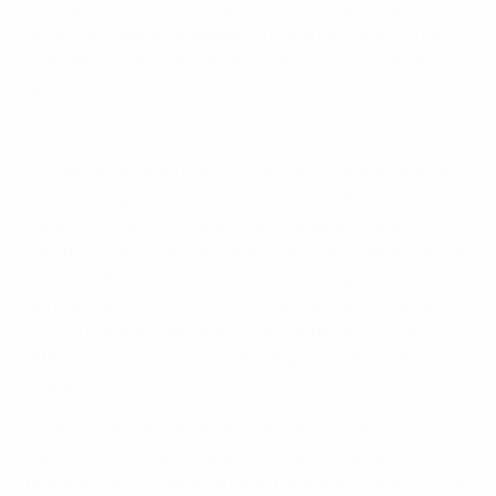
Alemania entrara en el partido con un centro al área y
un gol de cabeza de Weiper, un delantero que ya había
marcado de cabeza contra Inglaterra en la fase de
grupos.
Análisis táctico del sub-21: Alemania explota sus fortalezas
El vídeo anterior muestra los dos goles que llevaron el
partido a la prórroga: el primero, un centro de Paul
Nebel en la segunda fase de una jugada a balón
parado; el segundo, un disparo del propio Nebel tras un
saque de esquina. Se trataba de un equipo que jugaba
aprovechando sus puntos fuertes, entre los que se
incluía el trabajo de Nebel, que combinaba con su
lateral izquierdo y encontraba espacios entre las
líneas.
En el primer vídeo, el observador técnico de la UEFA
Håkan Ericson explicó que, aunque la jugada se
produjo tras un saque de esquina, era similar a muchas