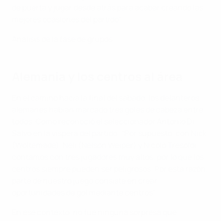
de puerta y jugar desde atrás para acabar creando las
mejores ocasiones del partido".
Análisis de la fase de grupos
Alemania y los centros al área
En el camino hacia la final del sábado, los delanteros
alemanes habían marcado tres goles de cabeza entre
todos. Como reconoció el seleccionador Antonio Di
Salvo en la víspera del partido: "Por supuesto, con Nick
(Woltemade), Neli (Nelson Weiper) y Nicolò Tresoldi,
contamos con tres jugadores muy altos, por lo que los
centros siempre pueden ser peligrosos. Por esta razón,
parte de nuestro juego consiste en crear
oportunidades de gol mediante centros".
En ese contexto, no fue ninguna sorpresa que