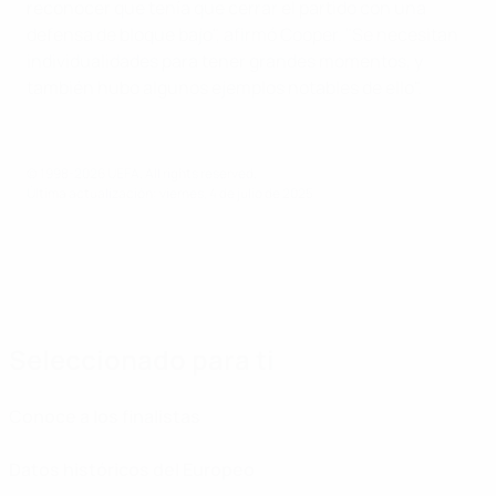
reconocer que tenía que cerrar el partido con una
defensa de bloque bajo", afirmó Cooper. "Se necesitan
individualidades para tener grandes momentos, y
también hubo algunos ejemplos notables de ello".
© 1998-2026 UEFA. All rights reserved.
Última actualización: viernes, 4 de julio de 2025
Seleccionado para ti
Conoce a los finalistas
Datos históricos del Europeo