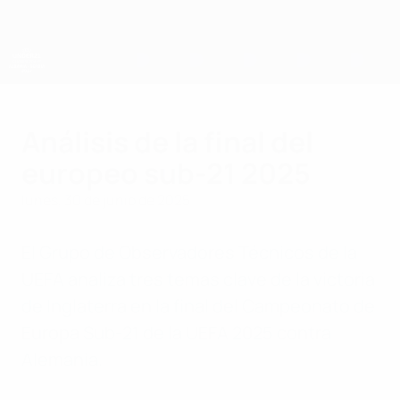
Saltar
al
contenido
principal
Campeonato de Europa Sub-21 de la UEFA
Análisis de la final del
europeo sub-21 2025
lunes, 30 de junio de 2025
El Grupo de Observadores Técnicos de la
UEFA analiza tres temas clave de la victoria
de Inglaterra en la final del Campeonato de
Europa Sub-21 de la UEFA 2025 contra
Alemania.