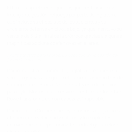
El tercer aspecto en el que hay que centrarse es la
inteligente gestión del juego por parte de Inglaterra,
que incluyó su eficaz uso de los suplentes y su
excelente defensa en bloque bajo, ya que mantuvo su
ventaja de 3-2 al final de la prórroga gracias a algunas
magníficas acciones defensivas en el área.
Análisis táctico de la final del Europeo sub-21: la gestión del
juego de Inglaterra
Como muestra el primer clip, Inglaterra recuperó su
ventaja gracias a un gol en el que intervinieron tres de
sus suplentes: Brooke Norton-Cuffy creó la ocasión
para Tyler Morton, quien envió el centro que Jonathan
Rowe transformó con un cabezazo inapelable.
Como explicó Cooper, Carsley incorporó a "jugadores
atléticos, con velocidad y calidad, y los suplentes
aprovecharon su oportunidad, siendo el gol un claro
ejemplo de ello".