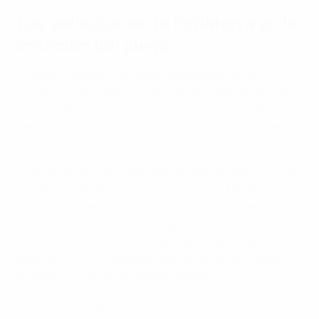
Las variaciones de Inglaterra en la
creación del juego
"El seleccionador quería que empezáramos con
fuerza", dijo el extremo inglés Omari Hutchinson, y los
jóvenes de Carsley sin duda lo hicieron, logrando una
ventaja de dos goles en 24 minutos gracias a los tantos
de Elliott y del propio Hutchinson.
La clave de esa impresionante exhibición ofensiva fue
su capacidad para superar la presión de Alemania, y
hacerlo de diferentes maneras, según el observador
técnico de la UEFA Steve Cooper. "Inglaterra tenía
soluciones claras como equipo para superar la eficaz
presión 4-2-2 de Alemania, que le había funcionado
muy bien a lo largo del torneo", explicó.
"Tenían estrategias para decidir si jugar por el centro a