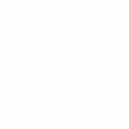
El propio Rowe declaró a la UEFA: "No iba a ser titular,
pero sabía que en algún momento todos los que
estábamos en el banquillo tendríamos que llegar y
marcar la diferencia para ayudar al equipo". Para
Cooper, hubo jugadores que "aprovecharon su
oportunidad y estuvieron listos, lo que es señal de una
gran cultura de equipo".
Con esa ventaja de 3-2, Inglaterra no se limitó a
defender, añadió Cooper, aunque lo hizo
magníficamente en los compases finales, tanto en
bloque bajo, como vemos en el clip dos, como en el clip
final, que muestra dos intervenciones decisivas del
central Charlie Cresswell.
"Inglaterra estuvo brillante a la hora de elegir sus
momentos para conservar el balón y crear aún más
ocasiones, pero también lo estuvo a la hora de