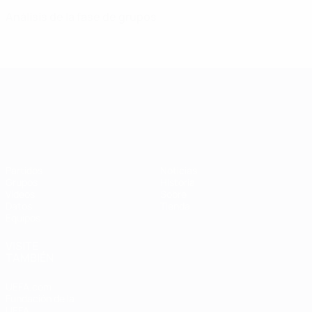
Análisis de la fase de grupos
Campeonato de Europa Sub-21
Partidos
Noticias
Grupos
Historia
Vídeos
Sobre
Datos
Tienda
Equipos
VISITE
TAMBIÉN
UEFA.com
Fundación de la
UEFA