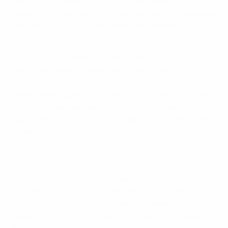
través de la presión, por los laterales alrededor de la
presión o incluso por encima de la presión con un pase
más largo, y cada jugador conocía su papel para que
fuera eficaz".
"Gracias al movimiento de los laterales y los
centrocampistas, lograron sacar a los jugadores
alemanes de sus posiciones y crear espacios más
amplios para jugar con líneas de pase claras. Todo ello
dio como resultado que los jugadores alemanes se
quedaran atrás, lo que provocó peligrosos ataques en
la parte superior del campo".
Análisis táctico del sub-21: la variación y velocidad de
Inglaterra
El vídeo anterior ofrece tres ejemplos de cómo jugaron
a través de la presión en el primer periodo, y el primer
clip destaca lo rápidos y incisivos que fueron: el
disparo de Hutchinson llegó nueve segundos después
de romper la presión.