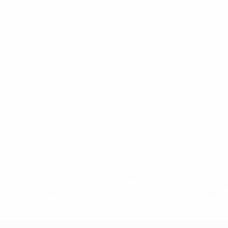
* Suspendida hasta nuevo aviso. <a
href='https://es.uefa.com/insideuefa/mediaservices/medi
148df3492859-aef1bad645a5-1000--fifa-uefa-suspenden-
a-los-clubes-y-selecciones-nacionales-rusas/'>Más
información</a>