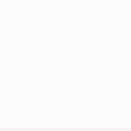
Campeonato de Europa Sub-21
Partidos
Noticias
Grupos
Historia
Vídeos
Sobre
Datos
Tienda
Equipos
VISITE
TAMBIÉN
UEFA.com
Fundación de la
UEFA
Tienda
ELEGIR IDIOMA
Español
English
Français
Deutsch
Русский
Español
Italiano
Português