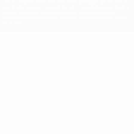
con las competiciones de la UEFA están protegidas por las marcas
registradas y/o por el copyright de UEFA. Se prohíbe el uso de estas
marcas registradas para uso comercial. El uso de UEFA.com
significa la aceptación de sus Términos, Condiciones y Política de
Privacidad.