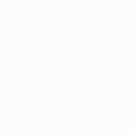
TAMBIÉN
UEFA.com
Fundación de la
UEFA
Tienda
ELEGIR IDIOMA
Español
English
Français
Deutsch
Русский
Español
Italiano
Português
Privacidad
Términos y condiciones
Política de cookies
Ajustes de privacidad
© 1998-2026 UEFA. Todos los derechos reservados
La palabra UEFA, el logo de la UEFA y todas las marcas relacionadas