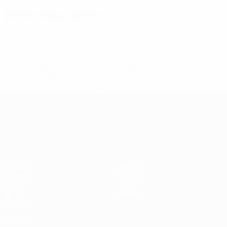
Amonestaciones
* Suspendida hasta nuevo aviso. <a
href='https://es.uefa.com/insideuefa/mediaservices/medi
148df3492859-aef1bad645a5-1000--fifa-uefa-suspenden-
a-los-clubes-y-selecciones-nacionales-rusas/'>Más
información</a>
Campeonato de Europa Sub-21
Partidos
Noticias
Grupos
Historia
Vídeos
Sobre
Datos
Tienda
Equipos
VISITE