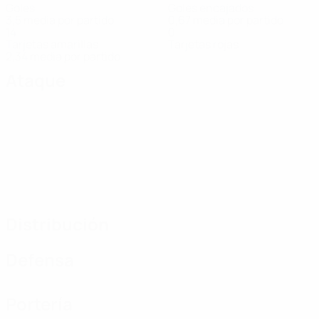
Goles
Goles encajados
3,5 media por partido
0,67 media por partido
14
0
Tarjetas amarillas
Tarjetas rojas
2,34 media por partido
Ataque
Distribución
Defensa
Portería