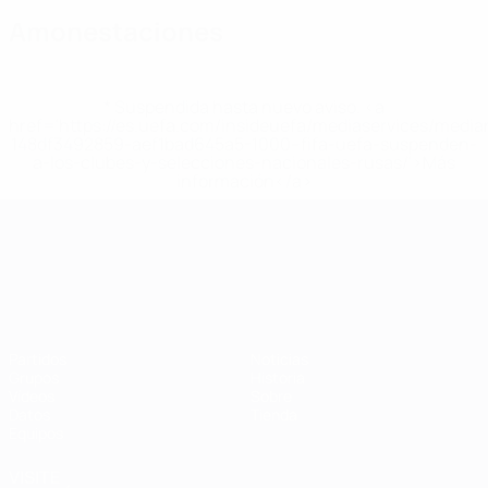
Amonestaciones
* Suspendida hasta nuevo aviso. <a
href='https://es.uefa.com/insideuefa/mediaservices/medi
148df3492859-aef1bad645a5-1000--fifa-uefa-suspenden-
a-los-clubes-y-selecciones-nacionales-rusas/'>Más
información</a>
Campeonato de Europa Sub-21
Partidos
Noticias
Grupos
Historia
Vídeos
Sobre
Datos
Tienda
Equipos
VISITE