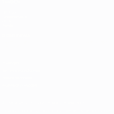
TAMBIÉN
UEFA.com
Fundación de la
UEFA
Tienda
ELEGIR IDIOMA
Español
English
Français
Deutsch
Русский
Español
Italiano
Português
Privacidad
Términos y condiciones
Política de cookies
Ajustes de privacidad
© 1998-2026 UEFA. Todos los derechos reservados
La palabra UEFA, el logo de la UEFA y todas las marcas relacionadas