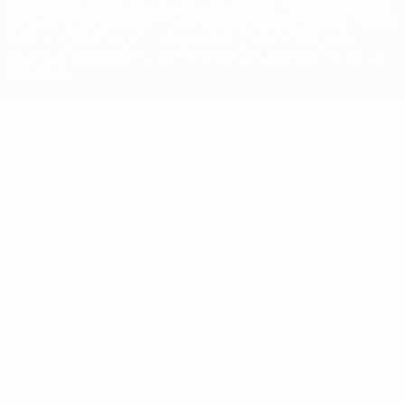
con las competiciones de la UEFA están protegidas por las marcas
registradas y/o por el copyright de UEFA. Se prohíbe el uso de estas
marcas registradas para uso comercial. El uso de UEFA.com
significa la aceptación de sus Términos, Condiciones y Política de
Privacidad.