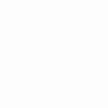
Campeonato de Europa Sub-21
Partidos
Noticias
Grupos
Historia
Vídeos
Sobre
Datos
Tienda
Equipos
VISITE
TAMBIÉN
UEFA.com
Fundación de la
UEFA
Tienda
ELEGIR IDIOMA
Español
English
Français
Deutsch
Русский
Español
Italiano