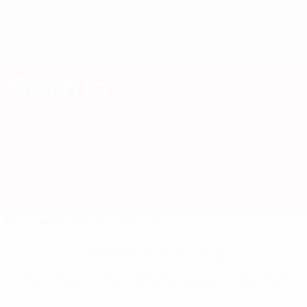
Saltar
al
contenido
principal
Campeonato de Europa Sub-21 de la UEFA
Serbia
Serbia Europeo sub-21 de la UEFA 2027
Resumen
Partidos
Estadísticas
Plantilla
* Suspendida hasta nuevo aviso. <a
href='https://es.uefa.com/insideuefa/mediaservices/medi
148df3492859-aef1bad645a5-1000--fifa-uefa-suspenden-
a-los-clubes-y-selecciones-nacionales-rusas/'>Más
información</a>