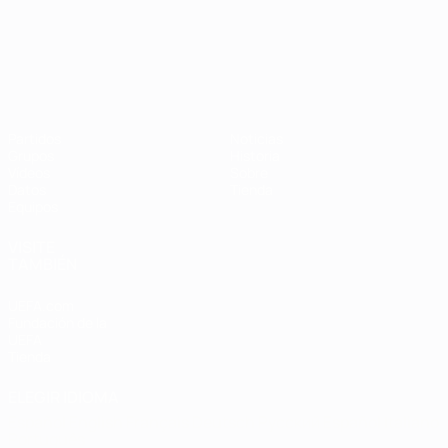
Campeonato de Europa Sub-21
Partidos
Noticias
Grupos
Historia
Vídeos
Sobre
Datos
Tienda
Equipos
VISITE
TAMBIÉN
UEFA.com
Fundación de la
UEFA
Tienda
ELEGIR IDIOMA
Español
English
Français
Deutsch
Русский
Español
Italiano
Português