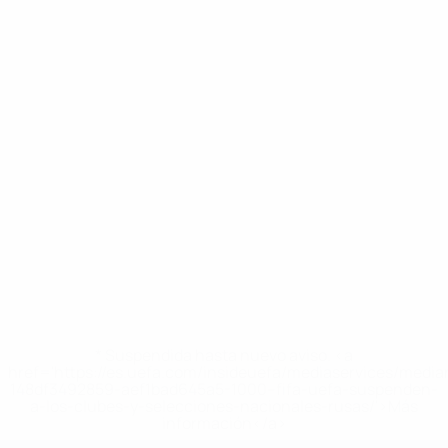
* Suspendida hasta nuevo aviso. <a
href='https://es.uefa.com/insideuefa/mediaservices/medi
148df3492859-aef1bad645a5-1000--fifa-uefa-suspenden-
a-los-clubes-y-selecciones-nacionales-rusas/'>Más
información</a>