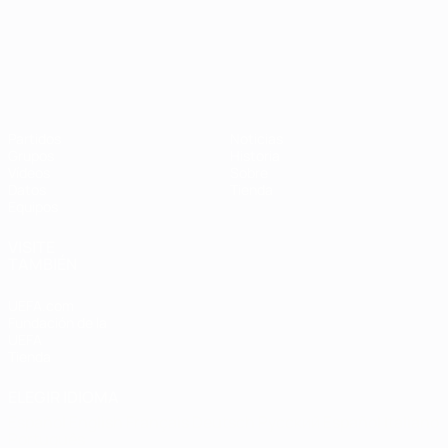
Campeonato de Europa Sub-21
Partidos
Noticias
Grupos
Historia
Vídeos
Sobre
Datos
Tienda
Equipos
VISITE
TAMBIÉN
UEFA.com
Fundación de la
UEFA
Tienda
ELEGIR IDIOMA
Español
English
Français
Deutsch
Русский
Español
Italiano
Português