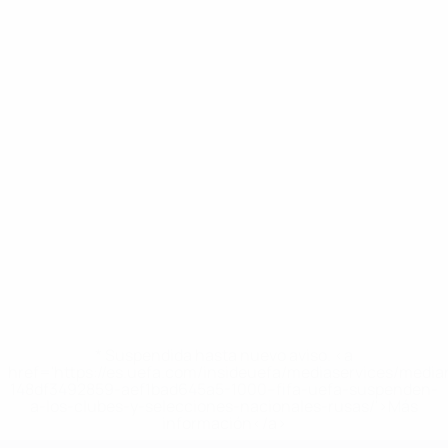
* Suspendida hasta nuevo aviso. <a
href='https://es.uefa.com/insideuefa/mediaservices/medi
148df3492859-aef1bad645a5-1000--fifa-uefa-suspenden-
a-los-clubes-y-selecciones-nacionales-rusas/'>Más
información</a>