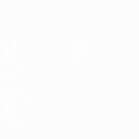
Campeonato de Europa Sub-21
Partidos
Noticias
Grupos
Historia
Vídeos
Sobre
Datos
Tienda
Equipos
VISITE
TAMBIÉN
UEFA.com
Fundación de la
UEFA
Tienda
ELEGIR IDIOMA
Español
English
Français
Deutsch
Русский
Español
Italiano
Português