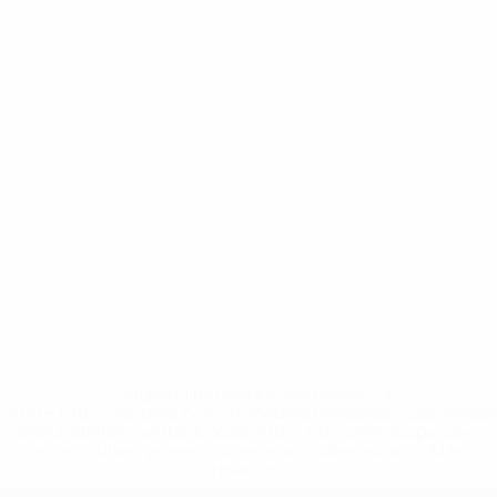
* Suspendida hasta nuevo aviso. <a
href='https://es.uefa.com/insideuefa/mediaservices/medi
148df3492859-aef1bad645a5-1000--fifa-uefa-suspenden-
a-los-clubes-y-selecciones-nacionales-rusas/'>Más
información</a>