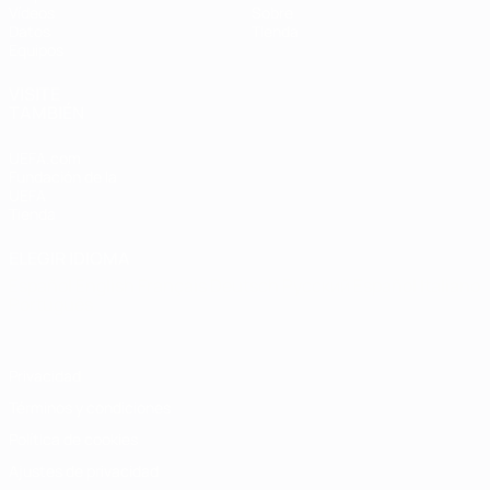
Vídeos
Sobre
Datos
Tienda
Equipos
VISITE
TAMBIÉN
UEFA.com
Fundación de la
UEFA
Tienda
ELEGIR IDIOMA
Español
English
Français
Deutsch
Русский
Español
Italiano
Português
Privacidad
Términos y condiciones
Política de cookies
Ajustes de privacidad