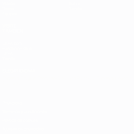
Vídeos
Sobre
Datos
Tienda
Equipos
VISITE
TAMBIÉN
UEFA.com
Fundación de la
UEFA
Tienda
ELEGIR IDIOMA
Español
English
Français
Deutsch
Русский
Español
Italiano
Português
Privacidad
Términos y condiciones
Política de cookies
Ajustes de privacidad