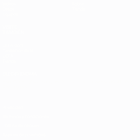
Vídeos
Sobre
Datos
Tienda
Equipos
VISITE
TAMBIÉN
UEFA.com
Fundación de la
UEFA
Tienda
ELEGIR IDIOMA
Español
English
Français
Deutsch
Русский
Español
Italiano
Português
Privacidad
Términos y condiciones
Política de cookies
Ajustes de privacidad