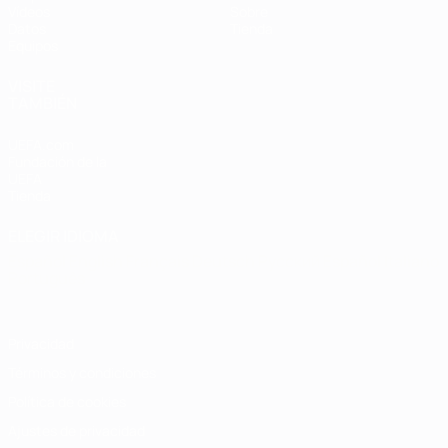
Vídeos
Sobre
Datos
Tienda
Equipos
VISITE
TAMBIÉN
UEFA.com
Fundación de la
UEFA
Tienda
ELEGIR IDIOMA
Español
English
Français
Deutsch
Русский
Español
Italiano
Português
Privacidad
Términos y condiciones
Política de cookies
Ajustes de privacidad