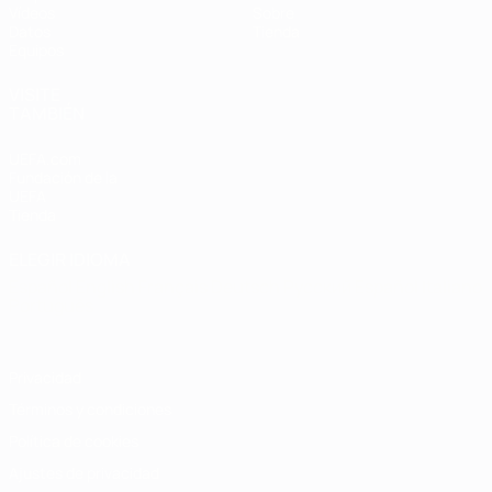
Vídeos
Sobre
Datos
Tienda
Equipos
VISITE
TAMBIÉN
UEFA.com
Fundación de la
UEFA
Tienda
ELEGIR IDIOMA
Español
English
Français
Deutsch
Русский
Español
Italiano
Português
Privacidad
Términos y condiciones
Política de cookies
Ajustes de privacidad