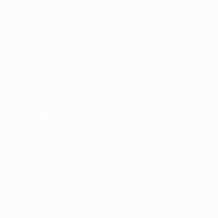
Vídeos
Sobre
Datos
Tienda
Equipos
VISITE
TAMBIÉN
UEFA.com
Fundación de la
UEFA
Tienda
ELEGIR IDIOMA
Español
English
Français
Deutsch
Русский
Español
Italiano
Português
Privacidad
Términos y condiciones
Política de cookies
Ajustes de privacidad