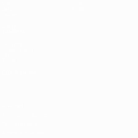
Vídeos
Sobre
Datos
Tienda
Equipos
VISITE
TAMBIÉN
UEFA.com
Fundación de la
UEFA
Tienda
ELEGIR IDIOMA
Español
English
Français
Deutsch
Русский
Español
Italiano
Português
Privacidad
Términos y condiciones
Política de cookies
Ajustes de privacidad