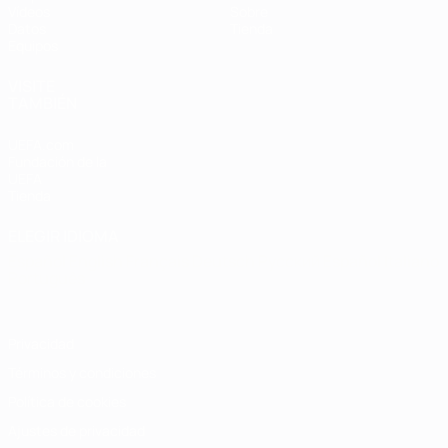
Vídeos
Sobre
Datos
Tienda
Equipos
VISITE
TAMBIÉN
UEFA.com
Fundación de la
UEFA
Tienda
ELEGIR IDIOMA
Español
English
Français
Deutsch
Русский
Español
Italiano
Português
Privacidad
Términos y condiciones
Política de cookies
Ajustes de privacidad