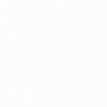
Vídeos
Sobre
Datos
Tienda
Equipos
VISITE
TAMBIÉN
UEFA.com
Fundación de la
UEFA
Tienda
ELEGIR IDIOMA
Español
English
Français
Deutsch
Русский
Español
Italiano
Português
Privacidad
Términos y condiciones
Política de cookies
Ajustes de privacidad