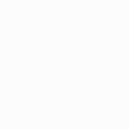
VISITE
TAMBIÉN
UEFA.com
Fundación de la
UEFA
Tienda
ELEGIR IDIOMA
Español
English
Français
Deutsch
Русский
Español
Italiano
Português
Privacidad
Términos y condiciones
Política de cookies
Ajustes de privacidad