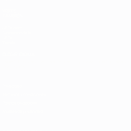
VISITE
TAMBIÉN
UEFA.com
Fundación de la
UEFA
Tienda
ELEGIR IDIOMA
Español
English
Français
Deutsch
Русский
Español
Italiano
Português
Privacidad
Términos y condiciones
Política de cookies
Ajustes de privacidad