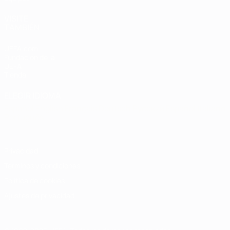
VISITE
TAMBIÉN
UEFA.com
Fundación de la
UEFA
Tienda
ELEGIR IDIOMA
Español
English
Français
Deutsch
Русский
Español
Italiano
Português
Privacidad
Términos y condiciones
Política de cookies
Ajustes de privacidad