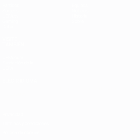
Partidos
Equipos
Sorteos
Noticias
UEFA.tv
Historia
Gaming
Sobre
Datos
VISITE
TAMBIÉN
UEFA.com
Fundación de la
UEFA
ELEGIR IDIOMA
Español
English
Français
Deutsch
Русский
Español
Italiano
Português
Privacidad
Términos y condiciones
Política de cookies