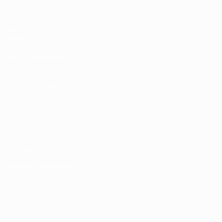
Partidos
Sorteos
UEFA.tv
Gaming
Datos
VISITE TAMBIÉN
UEFA.com
Fundación de la UEFA
ELEGIR IDIOMA
Español
English
Français
Deutsch
Русский
Español
Italiano
Privacidad
Términos y condiciones
Política de cookies
Ajustes de privacidad