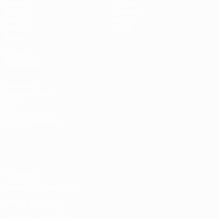
Partidos
Equipos
Sorteos
Noticias
UEFA.tv
Historia
Gaming
Sobre
Datos
VISITE
TAMBIÉN
UEFA.com
Fundación de la
UEFA
ELEGIR IDIOMA
Español
English
Français
Deutsch
Русский
Español
Italiano
Português
Privacidad
Términos y condiciones
Política de cookies
Ajustes de privacidad