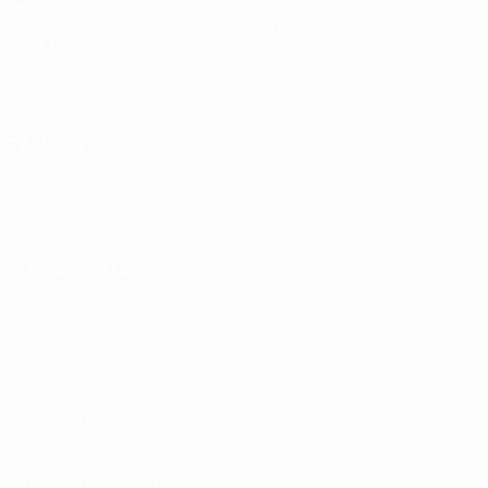
Partidos
Equipos
Sorteos
Noticias
UEFA.tv
Historia
Gaming
Sobre
Datos
VISITE
TAMBIÉN
UEFA.com
Fundación de la
UEFA
ELEGIR IDIOMA
Español
English
Français
Deutsch
Русский
Español
Italiano
Português
Privacidad
Términos y condiciones
Política de cookies
Ajustes de privacidad