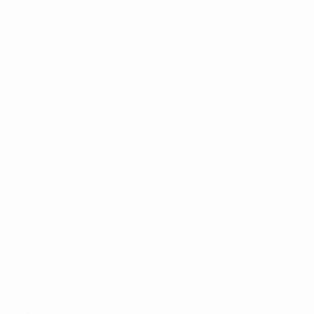
Partidos
Equipos
Sorteos
Noticias
UEFA.tv
Historia
Gaming
Sobre
Datos
VISITE
TAMBIÉN
UEFA.com
Fundación de la
UEFA
ELEGIR IDIOMA
Español
English
Français
Deutsch
Русский
Español
Italiano
Português
Privacidad
Términos y condiciones
Política de cookies
Ajustes de privacidad