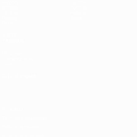
Partidos
Equipos
Sorteos
Noticias
UEFA.tv
Historia
Gaming
Sobre
Datos
VISITE
TAMBIÉN
UEFA.com
Fundación de la
UEFA
ELEGIR IDIOMA
Español
English
Français
Deutsch
Русский
Español
Italiano
Português
Privacidad
Términos y condiciones
Política de cookies
Ajustes de privacidad