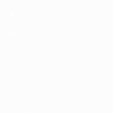
Partidos
Equipos
Sorteos
Noticias
UEFA.tv
Historia
Gaming
Sobre
Datos
VISITE
TAMBIÉN
UEFA.com
Fundación de la
UEFA
ELEGIR IDIOMA
Español
English
Français
Deutsch
Русский
Español
Italiano
Português
Privacidad
Términos y condiciones
Política de cookies
Ajustes de privacidad