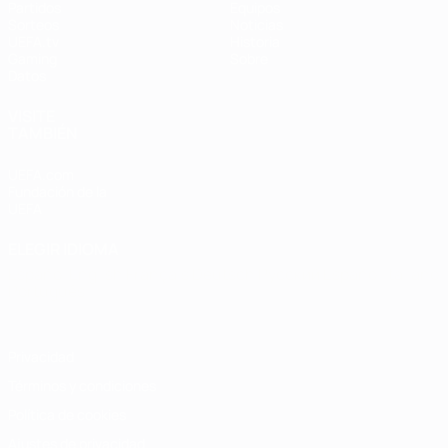
Partidos
Equipos
Sorteos
Noticias
UEFA.tv
Historia
Gaming
Sobre
Datos
VISITE
TAMBIÉN
UEFA.com
Fundación de la
UEFA
ELEGIR IDIOMA
Español
English
Français
Deutsch
Русский
Español
Italiano
Português
Privacidad
Términos y condiciones
Política de cookies
Ajustes de privacidad