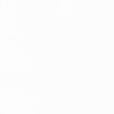
Partidos
Equipos
Sorteos
Noticias
UEFA.tv
Historia
Gaming
Sobre
Datos
VISITE
TAMBIÉN
UEFA.com
Fundación de la
UEFA
ELEGIR IDIOMA
Español
English
Français
Deutsch
Русский
Español
Italiano
Português
Privacidad
Términos y condiciones
Política de cookies
Ajustes de privacidad