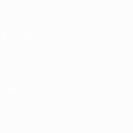
Partidos
Sorteos
UEFA.tv
Gaming
Datos
VISITE TAMBIÉN
UEFA.com
Fundación de la UEFA
ELEGIR IDIOMA
Español
English
Français
Deutsch
Русский
Español
Italiano
Privacidad
Términos y condiciones
Política de cookies
Ajustes de privacidad