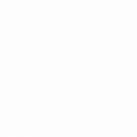
Partidos
Equipos
Sorteos
Noticias
UEFA.tv
Historia
Gaming
Sobre
Datos
VISITE
TAMBIÉN
UEFA.com
Fundación de la
UEFA
ELEGIR IDIOMA
Español
English
Français
Deutsch
Русский
Español
Italiano
Português
Privacidad
Términos y condiciones
Política de cookies
Ajustes de privacidad