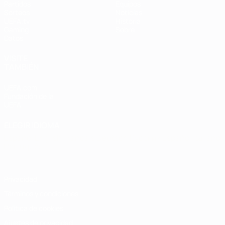
Partidos
Equipos
Sorteos
Noticias
UEFA.tv
Historia
Gaming
Sobre
Datos
VISITE
TAMBIÉN
UEFA.com
Fundación de la
UEFA
ELEGIR IDIOMA
Español
English
Français
Deutsch
Русский
Español
Italiano
Português
Privacidad
Términos y condiciones
Política de cookies
Ajustes de privacidad