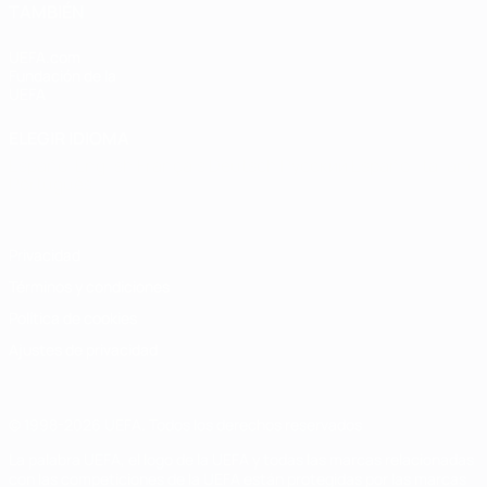
TAMBIÉN
UEFA.com
Fundación de la
UEFA
ELEGIR IDIOMA
Español
English
Français
Deutsch
Русский
Español
Italiano
Português
Privacidad
Términos y condiciones
Política de cookies
Ajustes de privacidad
© 1998-2026 UEFA. Todos los derechos reservados
La palabra UEFA, el logo de la UEFA y todas las marcas relacionadas
con las competiciones de la UEFA están protegidas por las marcas