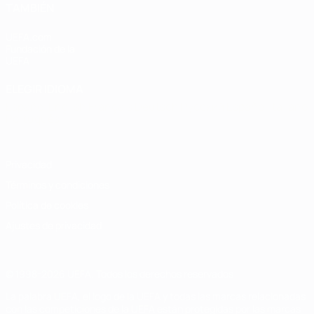
TAMBIÉN
UEFA.com
Fundación de la
UEFA
ELEGIR IDIOMA
Español
English
Français
Deutsch
Русский
Español
Italiano
Português
Privacidad
Términos y condiciones
Política de cookies
Ajustes de privacidad
© 1998-2026 UEFA. Todos los derechos reservados
La palabra UEFA, el logo de la UEFA y todas las marcas relacionadas
con las competiciones de la UEFA están protegidas por las marcas