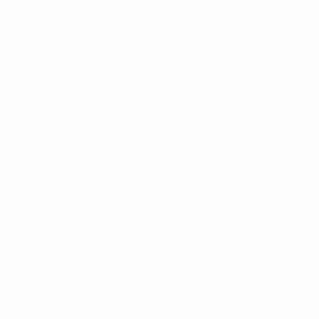
UEFA.com
Fundación de la UEFA
ELEGIR IDIOMA
Español
English
Français
Deutsch
Русский
Español
Italiano
Privacidad
Términos y condiciones
Política de cookies
Ajustes de privacidad
© 1998-2026 UEFA. Todos los derechos reservados
La palabra UEFA, el logo de la UEFA y todas las marcas relacionadas c
marcas registradas para uso comercial. El uso de UEFA.com significa 