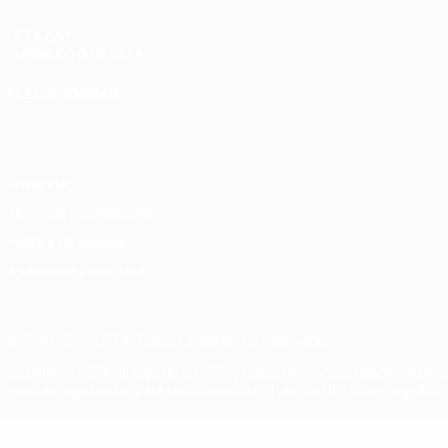
UEFA.com
Fundación de la UEFA
ELEGIR IDIOMA
Español
English
Français
Deutsch
Русский
Español
Italiano
Privacidad
Términos y condiciones
Política de cookies
Ajustes de privacidad
© 1998-2026 UEFA. Todos los derechos reservados
La palabra UEFA, el logo de la UEFA y todas las marcas relacionadas c
marcas registradas para uso comercial. El uso de UEFA.com significa 