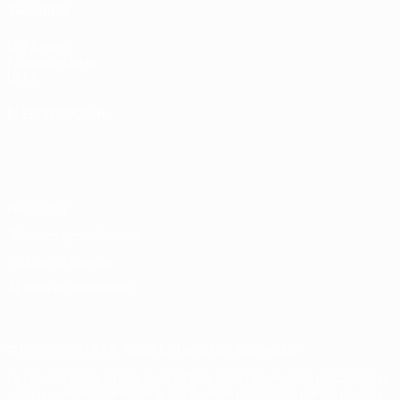
TAMBIÉN
UEFA.com
Fundación de la
UEFA
ELEGIR IDIOMA
Español
English
Français
Deutsch
Русский
Español
Italiano
Português
Privacidad
Términos y condiciones
Política de cookies
Ajustes de privacidad
© 1998-2026 UEFA. Todos los derechos reservados
La palabra UEFA, el logo de la UEFA y todas las marcas relacionadas
con las competiciones de la UEFA están protegidas por las marcas