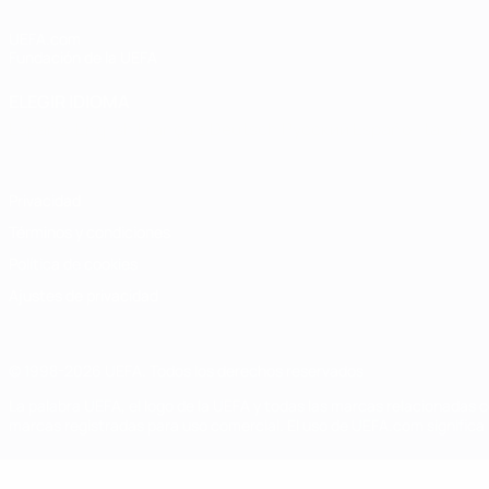
UEFA.com
Fundación de la UEFA
ELEGIR IDIOMA
Español
English
Français
Deutsch
Русский
Español
Italiano
Privacidad
Términos y condiciones
Política de cookies
Ajustes de privacidad
© 1998-2026 UEFA. Todos los derechos reservados
La palabra UEFA, el logo de la UEFA y todas las marcas relacionadas c
marcas registradas para uso comercial. El uso de UEFA.com significa 