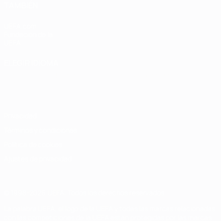
TAMBIÉN
UEFA.com
Fundación de la
UEFA
ELEGIR IDIOMA
Español
English
Français
Deutsch
Русский
Español
Italiano
Português
Privacidad
Términos y condiciones
Política de cookies
Ajustes de privacidad
© 1998-2026 UEFA. Todos los derechos reservados
La palabra UEFA, el logo de la UEFA y todas las marcas relacionadas
con las competiciones de la UEFA están protegidas por las marcas