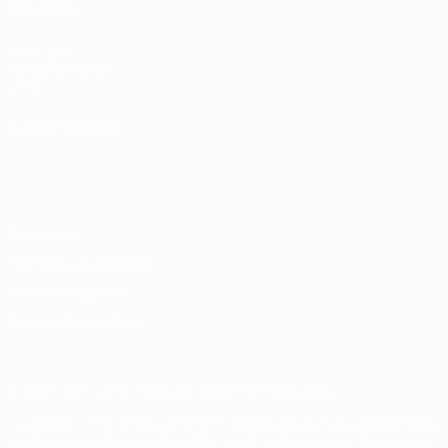
TAMBIÉN
UEFA.com
Fundación de la
UEFA
ELEGIR IDIOMA
Español
English
Français
Deutsch
Русский
Español
Italiano
Português
Privacidad
Términos y condiciones
Política de cookies
Ajustes de privacidad
© 1998-2026 UEFA. Todos los derechos reservados
La palabra UEFA, el logo de la UEFA y todas las marcas relacionadas
con las competiciones de la UEFA están protegidas por las marcas